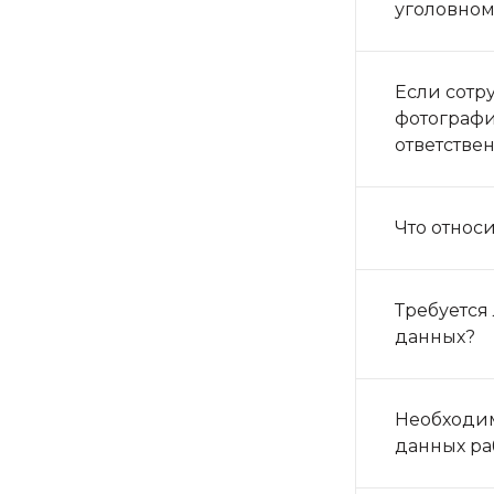
уголовном
Если сотр
фотографи
ответстве
Что относ
Требуется
данных?
Необходим
данных ра