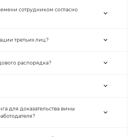
времени сотрудником согласно
ации третьих лиц?
дового распорядка?
нга для доказательства вины
работодателя?