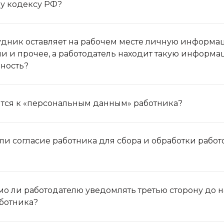
у кодексу РФ?
удник оставляет на рабочем месте личную информац
и и прочее, а работодатель находит такую информаци
нность?
ится к «персональным данным» работника?
 ли согласие работника для сбора и обработки рабо
о ли работодателю уведомлять третью сторону до 
ботника?