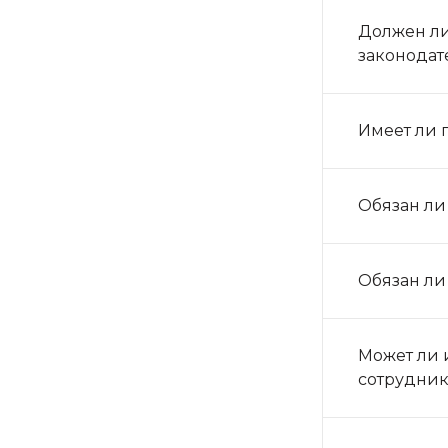
Должен ли
законодат
Имеет ли 
Обязан ли
Обязан ли
Может ли 
сотрудник