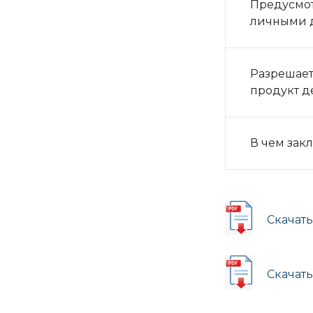
Предусмот
личными 
Разрешает
продукт д
В чем зак
Скачат
Скачат