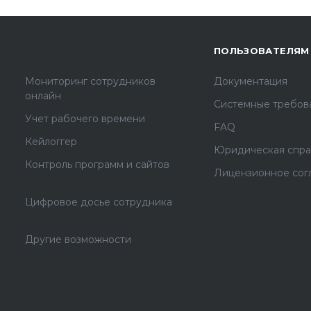
ПОЛЬЗОВАТЕЛЯМ
Мониторинг сотрудников
Документация
онлайн
Системные требов
Учет рабочего времени
FAQ
Кейлоггер
Юридическая спра
Контроль программ и сайтов
Лицензионное сог
Цифровое досье сотрудника
Другие возможности