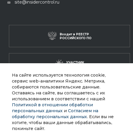
site@insidercontrol.ru
Входит в
РЕЕСТР
РОССИЙСКОГО ПО
УЧАСТНИК
РУССОФТ
На сайте используется технология cookie,
сервис web-аналитики Яндекс. Метрика,
собираются пользовательские данные.
ЛУЧШИЙ ПРОЕКТ
Оставаясь на сайте, вы соглашаетесь с их
в сфере ИБ
использованием в соответствии с нашей
Политикой в отношении обработки
персональных данных
и
Согласием на
обработку персональных данных
. Если вы не
хотите, чтобы ваши данные обрабатывались,
покиньте сайт.